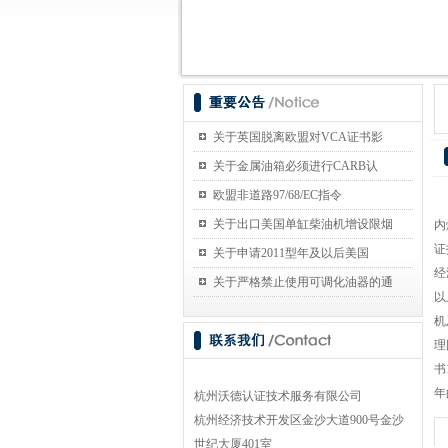
关于英国脱离欧盟对VCA证书影
关于金属油箱必须进行CARB认
欧盟非道路97/68/EC指令
杭
关于出口美国单缸柴油机增设限烟
内
证
关于申请2011型年及以后美国
经
关于严格禁止使用可调化油器的通
以
机
理
书
年的
杭州沃德认证技术服务有限公司
杭州经济技术开发区金沙大道900号金沙
世纪大厦401室