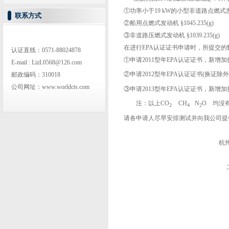
①功率小于19 kW的小型非道路点燃式发动机 
联系方式
②船用点燃式发动机 §1045.235(g)
③非道路压燃式发动机 §1039.235(g)
在进行EPA认证证书申请时，所提交
认证直线：0571-88024878
①申请2011型年EPA认证证书，新增加
E-mail : LizL0568@126.com
②申请2012型年EPA认证证书(换证除
邮政编码：310018
公司网址：www.worldcts.com
③申请2013型年EPA认证证书，新增加
注：以上CO
CH
N
O 均没
2
4
2
请各申请人尽早安排测试并向我公司提
杭州沃德认证技术
二〇一一年九