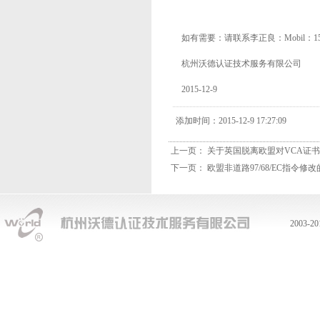
如有需要：请联系李正良：Mobil：158681
杭州沃德认证技术服务有限公司
2015-12-9
添加时间：2015-12-9 17:27:09
上一页：
关于英国脱离欧盟对VCA证
下一页：
欧盟非道路97/68/EC指令修
2003