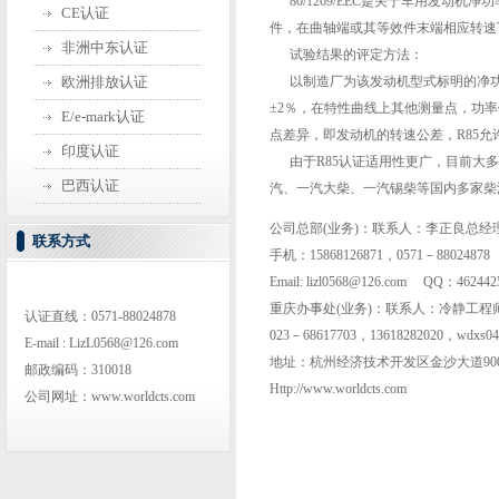
80/1269/EEC是关于车用发动
CE认证
件，在曲轴端或其等效件末端相应转速
非洲中东认证
试验结果的评定方法：
欧洲排放认证
以制造厂为该发动机型式标明的净功率
±2％，在特性曲线上其他测量点，功率偏
E/e-mark认证
点差异，即发动机的转速公差，R85允许±2％
印度认证
由于R85认证适用性更广，目前大多
巴西认证
汽、一汽大柴、一汽锡柴等国内多家柴油
公司总部(业务)：联系人：李正良总经
联系方式
手机：15868126871，0571－88024878
Email: lizl0568@126.com QQ：46244
重庆办事处(业务)：联系人：冷静工程
认证直线：0571-88024878
023－68617703，13618282020，wdxs04
E-mail : LizL0568@126.com
地址：杭州经济技术开发区金沙大道900号
邮政编码：310018
Http://www.worldcts.com
公司网址：www.worldcts.com