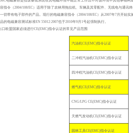
C电磁兼容是指设备或系统在其电磁环境中能正常工作且不对该环境中其他事物构
容指令（2004/108/EC）适用于除了农林用拖拉机、车辆及其零配件、无线电与通
一切带有电子部件的产品。现行的电磁兼容指令（2004/108/EC）从2007年7月开始
品的电磁兼容测试标准EN 55012:2007也于2010年9月1号起强制执行。
欧盟国家必须进行CE(EMC)指令认证的常见产品范围
汽油机
CE(EMC)
指令认证
二冲程汽油机
CE(EMC)
指令认证
四冲程汽油机
CE(EMC)
指令认证
燃气机
CE(EMC)
指令认证
CNG/LPG CE(EMC)
指令认证
天燃气发动机
CE(EMC)
指令认证
园林工具
CE(EMC)
指令认证