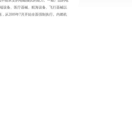
成不能承受的电磁骚扰的能力。一般产品的电
讯终端设备、医疗器械、航海设备、飞行器械以
实施，从2009年7月开始全面强制执行。内燃机