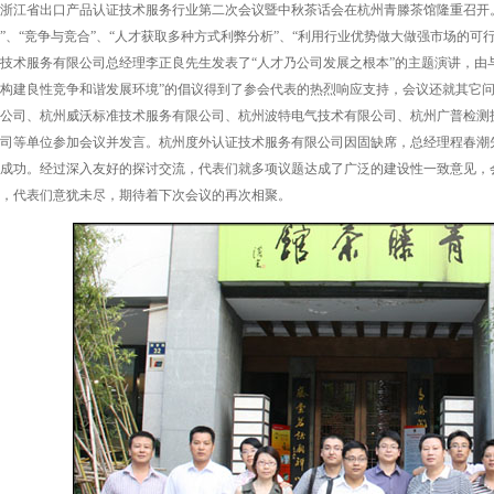
浙江省出口产品认证技术服务行业第二次会议暨中秋茶话会在杭州青滕茶馆隆重召开
”、“竞争与竞合”、“人才获取多种方式利弊分析”、“利用行业优势做大做强市场的可
技术服务有限公司总经理李正良先生发表了“人才乃公司发展之根本”的主题演讲，由
构建良性竞争和谐发展环境”的倡议得到了参会代表的热烈响应支持，会议还就其它
公司、杭州威沃标准技术服务有限公司、杭州波特电气技术有限公司、杭州广普检测
司等单位参加会议并发言。杭州度外认证技术服务有限公司因固缺席，总经理程春潮
成功。经过深入友好的探讨交流，代表们就多项议题达成了广泛的建设性一致意见，
，代表们意犹未尽，期待着下次会议的再次相聚。